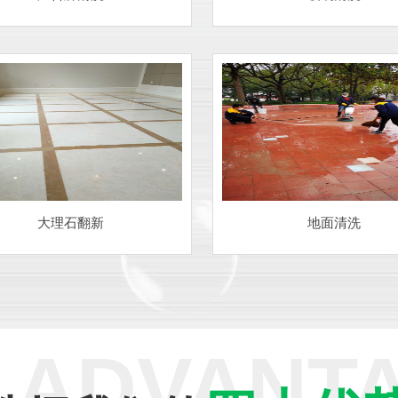
大理石翻新
地面清洗
 ADVANT