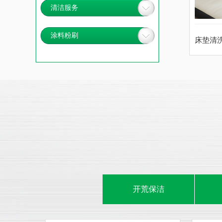
清洁服务
涂料粉刷
床垫清
开荒保洁